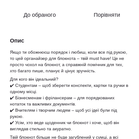
До обраного
Порівняти
Опис
Якщо ти обожнюєш порядок і любиш, коли все під рукою,
то цей органайзер для блокнота – твій must have! Це не
просто чохол на блокнот, а справжній помічник для тих,
хто багато пише, планує й цінує зручність.
Для кого він ідеальний?
✔️ Студентам – щоб зберегти конспекти, картки та ручки в
одному місці.
✔️ Бізнесменам і фрілансерам – для порядкованих
нотаток та важливих документів.
✔️ Вчителям і творчим людям – щоб усі ідеї були під
рукою.
✔️ Усім, хто веде щоденник чи блокнот і хоче, щоб він
виглядав стильно та акуратно.
Твій блокнот більше не буде загублений у сумці, а всі