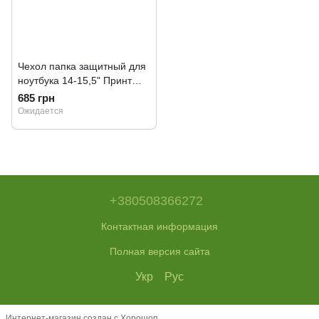
Чехол папка защитный для
ноутбука 14-15,5" Принт
Леопард
685 грн
Ожидается
+380508366272
Контактная информация
Полная версия сайта
Укр
Рус
Интернет-магазин создан с Хорошоп