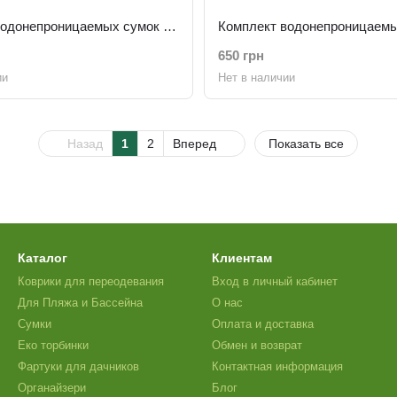
Комплект водонепроницаемых сумок Хамелеон
650 грн
ии
Нет в наличии
Назад
1
2
Вперед
Показать все
Каталог
Клиентам
Коврики для переодевания
Вход в личный кабинет
Для Пляжа и Бассейна
О нас
Сумки
Оплата и доставка
Еко торбинки
Обмен и возврат
Фартуки для дачников
Контактная информация
Органайзери
Блог