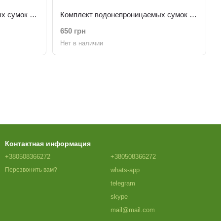
Комплект водонепроницаемых сумок Чорний мрамор
Комплект водонепроницаемых сумок Синий мрамор
650 грн
Нет в наличии
Контактная информация
+380508366272
+380508366272
whats-app
Перезвонить вам?
telegram
skype
mail@mail.com