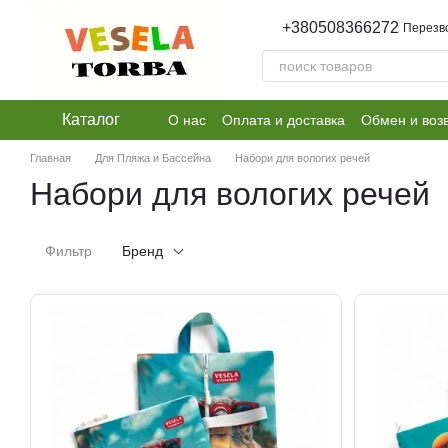
Перейти к основному контенту
+380508366272
Перезв
Каталог
О нас
Оплата и доставка
Обмен и воз
Главная
Для Пляжа и Бассейна
Набори для вологих речей
Набори для вологих речей
Фильтр
Бренд