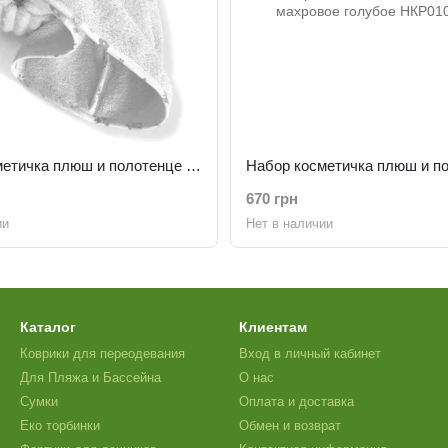
Набор косметичка плюш и полотенце махровое розовый
670 грн
ии
Нет в наличии
Каталог
Клиентам
Коврики для переодевания
Вход в личный кабинет
Для Пляжа и Бассейна
О нас
Сумки
Оплата и доставка
Еко торбинки
Обмен и возврат