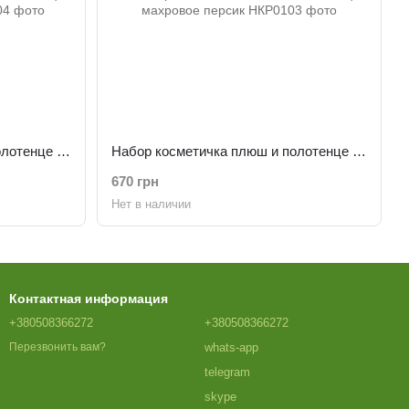
Набор косметичка плюш и полотенце махровое голубое
Набор косметичка плюш и полотенце махровое персик
670 грн
Нет в наличии
Контактная информация
+380508366272
+380508366272
whats-app
Перезвонить вам?
telegram
skype