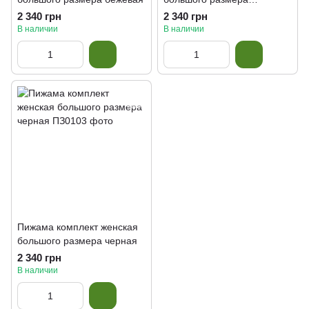
смарагдова
2 340 грн
2 340 грн
В наличии
В наличии
Пижама комплект женская
большого размера черная
2 340 грн
В наличии