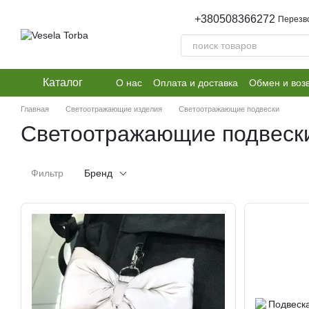
Перейти к основному контенту
+380508366272
Перезв
Каталог
О нас
Оплата и доставка
Обмен и воз
Главная
Светоотражающие изделия
Светоотражающие подвески
Светоотражающие подвеск
Фильтр
Бренд