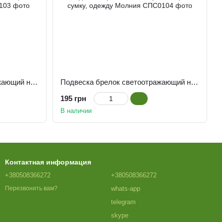
Подвеска брелок светоотражающий на сумку, одежду Узелок
Подвеска брелок светоотражающий на сумку, одежду Молния
195 грн
В наличии
Контактная информация
+380508366272
+380508366272
whats-app
Перезвонить вам?
telegram
skype