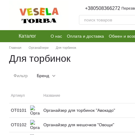
Перейти к основному контенту
+380508366272
Перезв
Каталог
О нас
Оплата и доставка
Обмен и воз
Главная
Органайзери
Для торбинок
Для торбинок
Фильтр
Бренд
Артикул
Название
ОТ0101
Органайзер для торбинок "Авокадо"
ОТ0102
Органайзер для мешочков "Овощи"