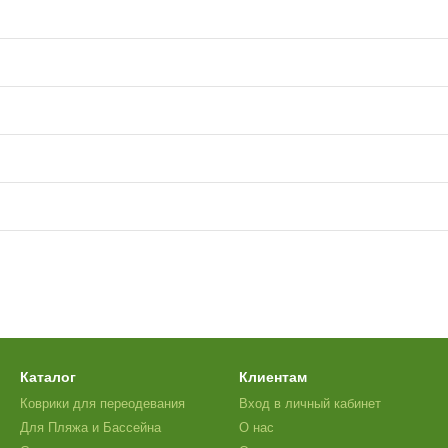
Каталог
Клиентам
Коврики для переодевания
Вход в личный кабинет
Для Пляжа и Бассейна
О нас