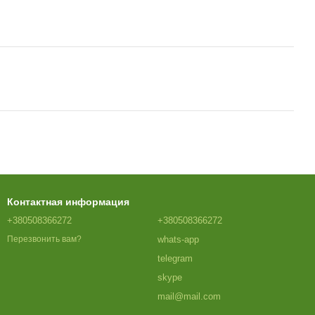
Контактная информация
+380508366272
+380508366272
whats-app
Перезвонить вам?
telegram
skype
mail@mail.com