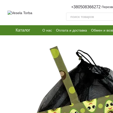
Перейти к основному контенту
+380508366272
Перезв
Каталог
О нас
Оплата и доставка
Обмен и воз