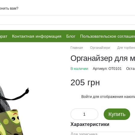
онить вам?
врат
Контактная информация
Блог
Пользовательское соглаше
Главная
Органайзери
Для торбин
Органайзер для м
В наличии
Артикул: ОТ0101
Оста
205 грн
Войти
для отображения накопи
%
Купить
Характеристики
Для записника