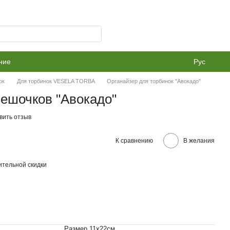
ние
Рус
ок
Для торбинок VESELA TORBA
Органайзер для торбинок "Авокадо"
ешочков "Авокадо"
вить отзыв
К сравнению
В желания
тельной скидки
Размер 11х22см