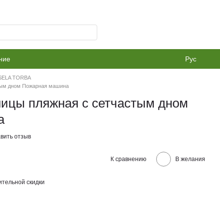
ние
Рус
ESELA TORBA
тым дном Пожарная машина
ницы пляжная с сетчастым дном
а
вить отзыв
К сравнению
В желания
тельной скидки