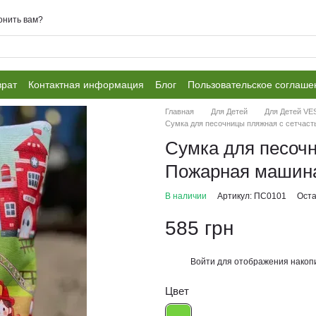
онить вам?
врат
Контактная информация
Блог
Пользовательское соглаше
Главная
Для Детей
Для Детей V
Сумка для песочницы пляжная с сетчас
Сумка для песоч
Пожарная машин
В наличии
Артикул: ПС0101
Оста
585 грн
Войти
для отображения накопи
%
Цвет