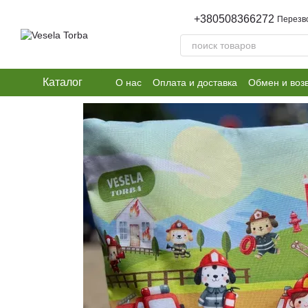
Перейти к основному контенту
+380508366272
Перезв
Каталог
О нас
Оплата и доставка
Обмен и воз