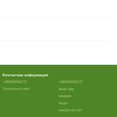
Контактная информация
+380508366272
+380508366272
whats-app
Перезвонить вам?
telegram
skype
mail@mail.com