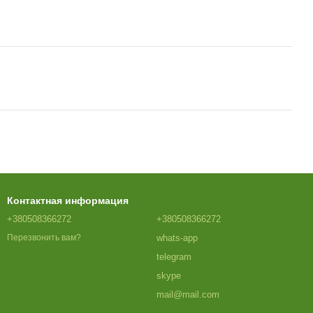
Контактная информация
+380508366272
+380508366272
whats-app
Перезвонить вам?
telegram
skype
mail@mail.com