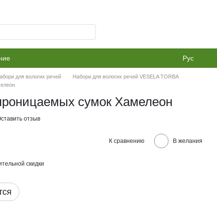
ние
Рус
абори для вологих речей
Набори для вологих речей VESELA TORBA
мелеон
проницаемых сумок Хамелеон
ставить отзыв
К сравнению
В желания
тельной скидки
тся