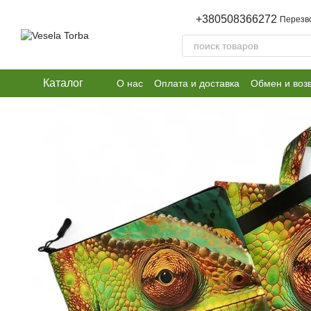
Перейти к основному контенту
+380508366272
Перезв
Каталог
О нас
Оплата и доставка
Обмен и воз