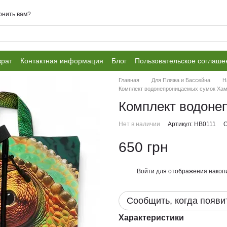
онить вам?
врат
Контактная информация
Блог
Пользовательское соглаше
Главная
Для Пляжа и Бассейна
Н
Комплект водонепроницаемых сумок Ха
Комплект водоне
Нет в наличии
Артикул: НВ0111
О
650 грн
Войти
для отображения накопи
%
Сообщить, когда появи
Характеристики