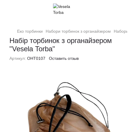
Еко торбинки
Набори торбинок з органайзером
Набори т
Набір торбинок з органайзером
"Vesela Torba"
Артикул:
ОНТ0107
Оставить отзыв