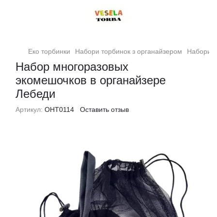
Еко торбинки
Набори торбинок з органайзером
Набори т
Набор многоразовых
экомешочков в органайзере
Лебеди
Артикул:
ОНТ0114
Оставить отзыв