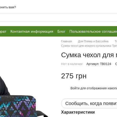
онить вам?
врат
Контактная информация
Блог
Пользовательское соглаше
Главная
Для Пляжа и Бассейна
Т
Сумка чехол для мокрого купальника Тре
Сумка чехол для 
Нет в наличии
Артикул: ТВ0124
О
275 грн
Войти
для отображения накопи
%
Сообщить, когда появи
Характеристики