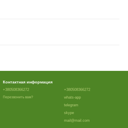
Контактная информация
+380508366272
+380508366272
whats-app
Перезвонить вам?
telegram
skype
mail@mail.com