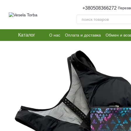
Перейти к основному контенту
+380508366272
Перезв
Каталог
О нас
Оплата и доставка
Обмен и воз