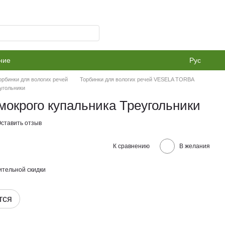
ние
Рус
орбинки для вологих речей
Торбинки для вологих речей VESELA TORBA
угольники
мокрого купальника Треугольники
ставить отзыв
К сравнению
В желания
тельной скидки
тся