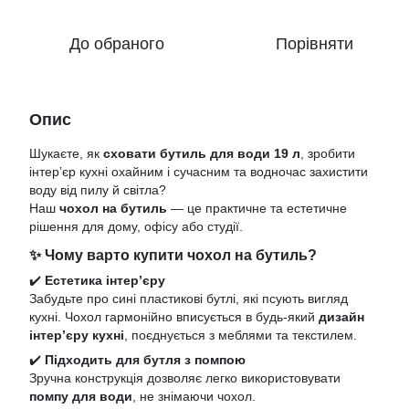
До обраного
Порівняти
Опис
Шукаєте, як
сховати бутиль для води 19 л
, зробити
інтер’єр кухні охайним і сучасним та водночас захистити
воду від пилу й світла?
Наш
чохол на бутиль
— це практичне та естетичне
рішення для дому, офісу або студії.
✨ Чому варто купити чохол на бутиль?
✔️
Естетика інтер’єру
Забудьте про сині пластикові бутлі, які псують вигляд
кухні. Чохол гармонійно вписується в будь-який
дизайн
інтер’єру кухні
, поєднується з меблями та текстилем.
✔️
Підходить для бутля з помпою
Зручна конструкція дозволяє легко використовувати
помпу для води
, не знімаючи чохол.