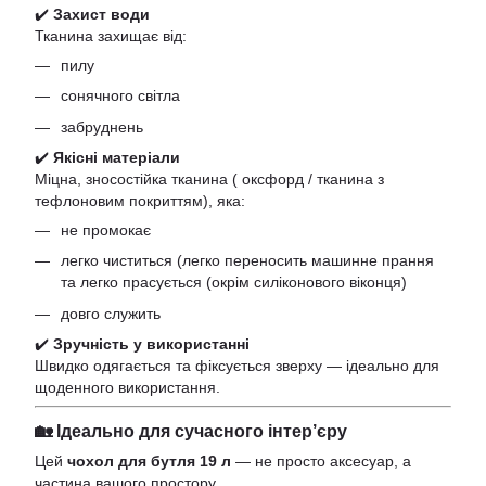
✔️
Захист води
Тканина захищає від:
пилу
сонячного світла
забруднень
✔️
Якісні матеріали
Міцна, зносостійка тканина ( оксфорд / тканина з
тефлоновим покриттям), яка:
не промокає
легко чиститься (легко переносить машинне прання
та легко прасується (окрім силіконового віконця)
довго служить
✔️
Зручність у використанні
Швидко одягається та фіксується зверху — ідеально для
щоденного використання.
🏡 Ідеально для сучасного інтер’єру
Цей
чохол для бутля 19 л
— не просто аксесуар, а
частина вашого простору.