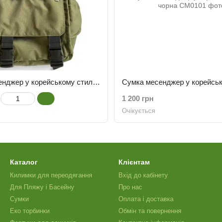
Сумка месенджер у корейському стилі Хакі
1 200 грн
Очікується
Каталог
Клієнтам
Килимки для переодягання
Вхід до кабінету
Для Пляжу і Басейну
Про нас
Сумки
Оплата і доставка
Еко торбинки
Обмін та повернення