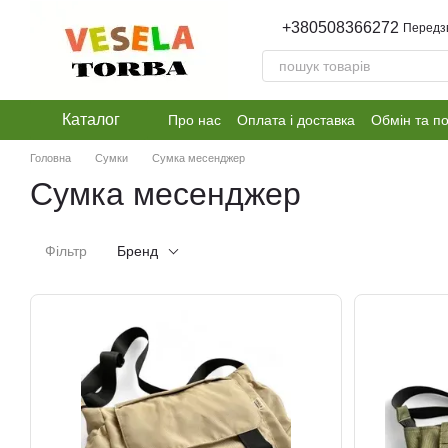
Перейти до основного контенту
+380508366272
Передз
Каталог
Про нас
Оплата і доставка
Обмін та п
Головна
Сумки
Сумка месенджер
Сумка месенджер
Фільтр
Бренд