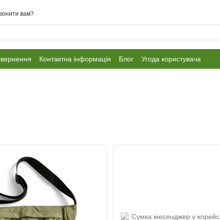
вонити вам?
овернення
Контактна інформація
Блог
Угода користувача