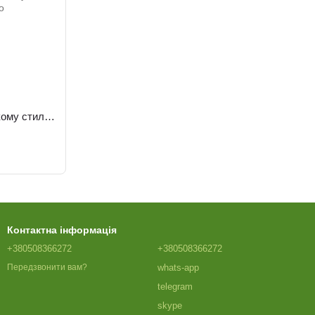
Сумка месенджер у корейському стилі чорна
Контактна інформація
+380508366272
+380508366272
whats-app
Передзвонити вам?
telegram
skype