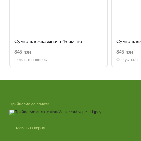
Сумка пляжна жіноча Фламінго
Сумка пля
845 грн
845 грн
Немає в наявності
Очікується
Приймаємо до оплати
Мобільна версія