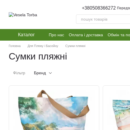
Перейти до основного контенту
+380508366272
Передз
Каталог
Про нас
Оплата і доставка
Обмін та п
Головна
Для Пляжу і Басейну
Сумки пляжні
Сумки пляжні
Фільтр
Бренд