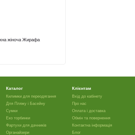
жна жіноча Жирафа
Каталог
Клієнтам
Килимки для переодягання
Вхід до кабінету
Для Пляжу і Басейну
Про нас
Сумки
Оплата і доставка
Еко торбинки
Обмін та повернення
Фартухи для дачників
Контактна інформація
Органайзери
Блог