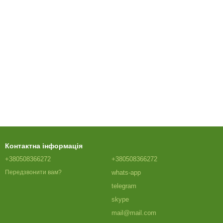
Контактна інформація
+380508366272
+380508366272
whats-app
Передзвонити вам?
telegram
skype
mail@mail.com