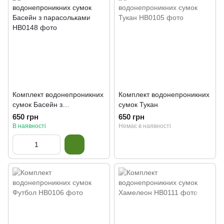
Комплект водонепроникних
Комплект водонепроникних
сумок Басейн з
сумок Тукан
парасольками
650 грн
650 грн
В наявності
Немає в наявності