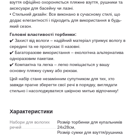
взуття офіційно охороняється пляжне взуття, рушники та
аксесуари для басейну чи лазні.
• Стильний дизайн: Все виконано в сучасному стилі, що
додає елегантності і підходить для використання в будь-
який сезон.
Головні властивості торбинки:
✔️ Захист від вологи – надійний матеріал утримує вологу в
середині та не пропускає її назовні.
✔️ Багаторазове використання – екологічна альтернатива
одноразовим пакетам.
✔️ Компактна та легка – легко поміщається у вашу
основну пляжну сумку або рюкзак.
Цей набір стане незамінним супутником для тих, хто
завжди прагне зберегти свої речі в порядку, виглядати
стильно і насолоджуватися шкірною митью відпочинку!
Характеристики
Набори для вологих
Розмір торбинки для купальників
речей
24х28см,
Розмір сумки для взуття/рушника