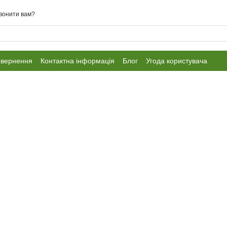
вонити вам?
овернення
Контактна інформація
Блог
Угода користувача