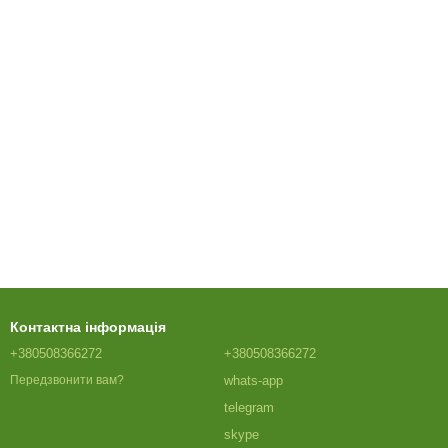
Контактна інформація
+380508366272
+380508366272
whats-app
Передзвонити вам?
telegram
skype