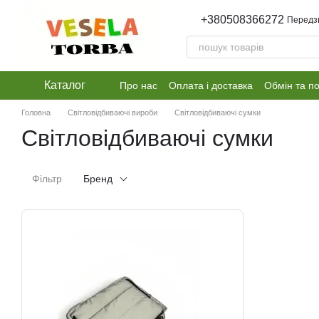
Перейти до основного контенту
+380508366272
Передз
Каталог
Про нас
Оплата і доставка
Обмін та п
Головна
Світловідбиваючі вироби
Світловідбиваючі сумки
Світловідбиваючі сумки
Фільтр
Бренд