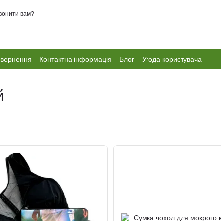
вонити вам?
овернення
Контактна інформація
Блог
Угода користувача
й