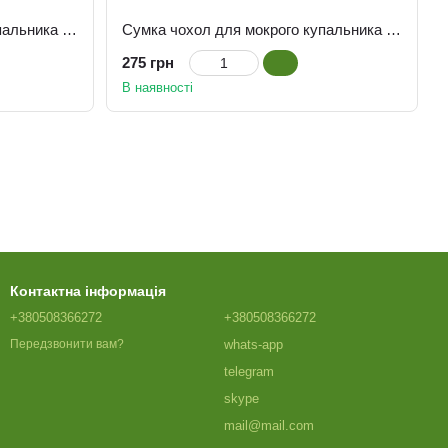
Сумка чохол для мокрого купальника Бунгало
Сумка чохол для мокрого купальника Басейн з парасолями
275 грн
В наявності
Контактна інформація
+380508366272
+380508366272
whats-app
Передзвонити вам?
telegram
skype
mail@mail.com