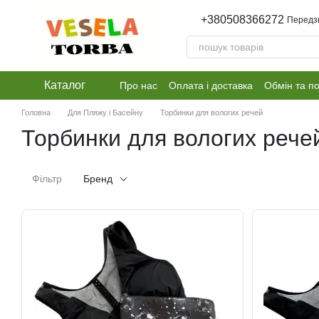
Перейти до основного контенту
+380508366272
Передз
Каталог
Про нас
Оплата і доставка
Обмін та п
Головна
Для Пляжу і Басейну
Торбинки для вологих речей
Торбинки для вологих рече
Фільтр
Бренд