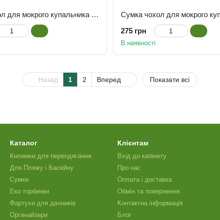
Сумка чохол для мокрого купальника Пляж
275 грн
В наявності
Назад
1
2
Вперед
Показати всі
Каталог
Клієнтам
Килимки для переодягання
Вхід до кабінету
Для Пляжу і Басейну
Про нас
Сумки
Оплата і доставка
Еко торбинки
Обмін та повернення
Фартухи для дачників
Контактна інформація
Органайзери
Блог