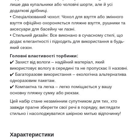
лише два купальники або чоловічі шорти, але й усі
додаткові дрібниці.
• Спеціалізований чохол: Чохол для взуття або змінного
взуття офіційно охороняється пляжне взуття, рушники та
аксесуари для басейну чи лазні.
• Стильний дизайн: Все виконано в сучасному стилі, що
додає елегантності і підходить для використання в будь-
який сезон.
Головні властивості торбинки:
✔️ Захист від вологи – надійний матеріал, який
використовує вологу в середині та не пропускає її назовні.
✔️ Багаторазове використання – екологічна альтернатива
одноразовим пакетам.
✔️ Компактна та легка – легко поміщається у вашу
основну пляжну сумку або рюкзак.
Цей набір стане незамінним супутником для тих, хто
завжди прагне зберегти свої речі в порядку, виглядати
стильно і насолоджуватися шкірною митью відпочинку!
Характеристики