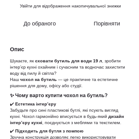
Увійти
для відображення накопичувальної знижки
%
До обраного
Порівняти
Опис
Шукаєте, як
сховати бутиль для води 19 л
, зробити
інтер’єр кухні охайним і сучасним та водночас захистити
воду від пилу й світла?
Наш
чохол на бутиль
— це практичне та естетичне
рішення для дому, офісу або студії.
✨ Чому варто купити чохол на бутиль?
✔️
Естетика інтер’єру
Забудьте про сині пластикові бутлі, які псують вигляд
кухні. Чохол гармонійно вписується в будь-який
дизайн
інтер’єру кухні
, поєднується з меблями та текстилем.
✔️
Підходить для бутля з помпою
Зручна конструкція дозволяє легко використовувати