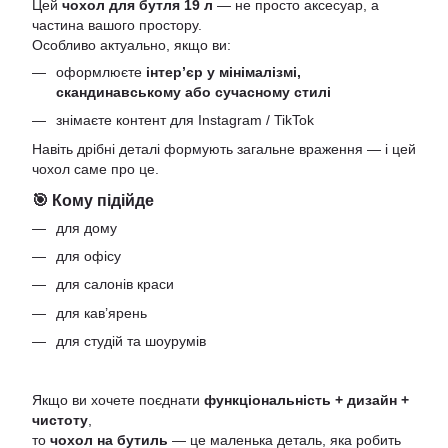
Цей
чохол для бутля 19 л
— не просто аксесуар, а
частина вашого простору.
Особливо актуально, якщо ви:
оформлюєте
інтер’єр у мінімалізмі,
скандинавському або сучасному стилі
знімаєте контент для Instagram / TikTok
Навіть дрібні деталі формують загальне враження — і цей
чохол саме про це.
🎯 Кому підійде
для дому
для офісу
для салонів краси
для кав’ярень
для студій та шоурумів
Якщо ви хочете поєднати
функціональність + дизайн +
чистоту
,
то
чохол на бутиль
— це маленька деталь, яка робить