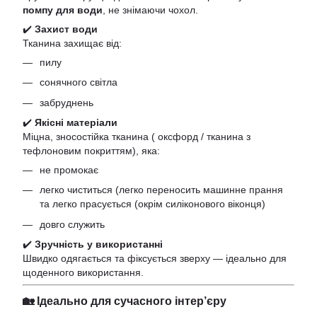
помпу для води
, не знімаючи чохол.
✔️
Захист води
Тканина захищає від:
пилу
сонячного світла
забруднень
✔️
Якісні матеріали
Міцна, зносостійка тканина ( оксфорд / тканина з
тефлоновим покриттям), яка:
не промокає
легко чиститься (легко переносить машинне прання
та легко прасується (окрім силіконового віконця)
довго служить
✔️
Зручність у використанні
Швидко одягається та фіксується зверху — ідеально для
щоденного використання.
🏡 Ідеально для сучасного інтер’єру