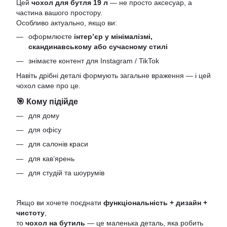
Цей
чохол для бутля 19 л
— не просто аксесуар, а
частина вашого простору.
Особливо актуально, якщо ви:
оформлюєте
інтер’єр у мінімалізмі,
скандинавському або сучасному стилі
знімаєте контент для Instagram / TikTok
Навіть дрібні деталі формують загальне враження — і цей
чохол саме про це.
🎯 Кому підійде
для дому
для офісу
для салонів краси
для кав’ярень
для студій та шоурумів
Якщо ви хочете поєднати
функціональність + дизайн +
чистоту
,
то
чохол на бутиль
— це маленька деталь, яка робить