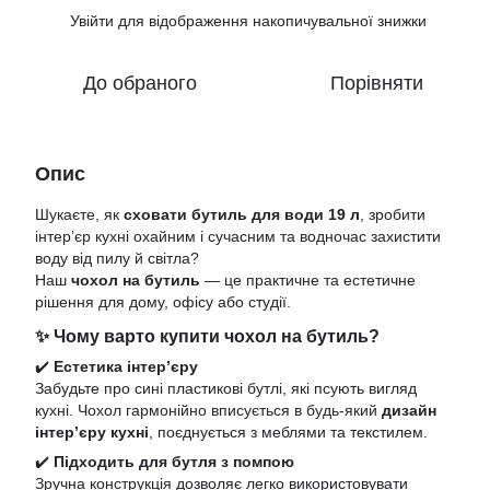
Увійти
для відображення накопичувальної знижки
%
До обраного
Порівняти
Опис
Шукаєте, як
сховати бутиль для води 19 л
, зробити
інтер’єр кухні охайним і сучасним та водночас захистити
воду від пилу й світла?
Наш
чохол на бутиль
— це практичне та естетичне
рішення для дому, офісу або студії.
✨ Чому варто купити чохол на бутиль?
✔️
Естетика інтер’єру
Забудьте про сині пластикові бутлі, які псують вигляд
кухні. Чохол гармонійно вписується в будь-який
дизайн
інтер’єру кухні
, поєднується з меблями та текстилем.
✔️
Підходить для бутля з помпою
Зручна конструкція дозволяє легко використовувати