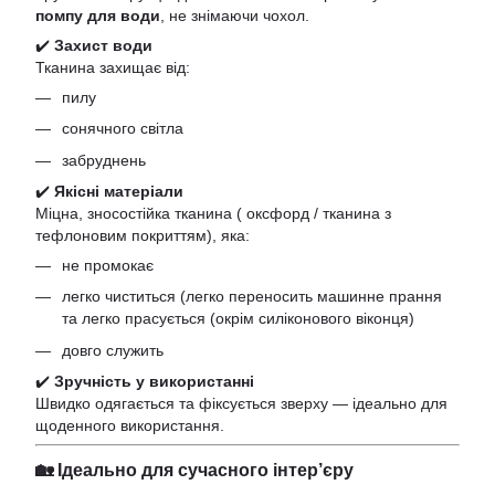
помпу для води
, не знімаючи чохол.
✔️
Захист води
Тканина захищає від:
пилу
сонячного світла
забруднень
✔️
Якісні матеріали
Міцна, зносостійка тканина ( оксфорд / тканина з
тефлоновим покриттям), яка:
не промокає
легко чиститься (легко переносить машинне прання
та легко прасується (окрім силіконового віконця)
довго служить
✔️
Зручність у використанні
Швидко одягається та фіксується зверху — ідеально для
щоденного використання.
🏡 Ідеально для сучасного інтер’єру