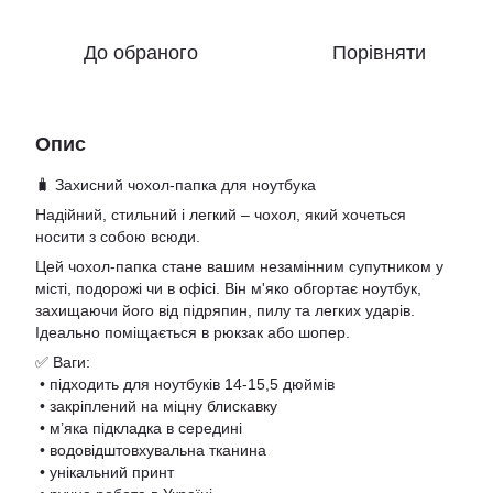
До обраного
Порівняти
Опис
🧳 Захисний чохол-папка для ноутбука
Надійний, стильний і легкий – чохол, який хочеться
носити з собою всюди.
Цей чохол-папка стане вашим незамінним супутником у
місті, подорожі чи в офісі. Він м'яко обгортає ноутбук,
захищаючи його від підряпин, пилу та легких ударів.
Ідеально поміщається в рюкзак або шопер.
✅ Ваги:
• підходить для ноутбуків 14-15,5 дюймів
• закріплений на міцну блискавку
• м’яка підкладка в середині
• водовідштовхувальна тканина
• унікальний принт