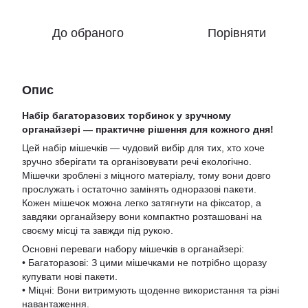
До обраного
Порівняти
Опис
Набір багаторазових торбинок у зручному
органайзері — практичне рішення для кожного дня!
Цей набір мішечків — чудовий вибір для тих, хто хоче
зручно зберігати та організовувати речі екологічно.
Мішечки зроблені з міцного матеріалу, тому вони довго
прослужать і остаточно замінять одноразові пакети.
Кожен мішечок можна легко затягнути на фіксатор, а
завдяки органайзеру вони компактно розташовані на
своєму місці та завжди під рукою.
Основні переваги набору мішечків в органайзері:
• Багаторазові: З цими мішечками не потрібно щоразу
купувати нові пакети.
• Міцні: Вони витримують щоденне використання та різні
навантаження.