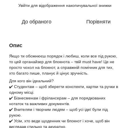
Увійти
для відображення накопичувальної знижки
%
До обраного
Порівняти
Опис
Якщо ти обожнюєш порядок і любиш, коли все під рукою,
то цей органайзер для блокнота – твій must have! Це не
просто чохол на блокнот, а справжній помічник для тих,
хто багато пише, планує й цінує зручність.
Для кого він ідеальний?
✔️ Студентам – щоб зберегти конспекти, картки та ручки в
одному місці.
✔️ Бізнесменам і фрілансерам – для порядкованих
нотаток та важливих документів.
✔️ Вчителям і творчим людям – щоб усі ідеї були під
рукою.
✔️ Усім, хто веде щоденник чи блокнот і хоче, щоб він
виглядав стильно та акуратно.