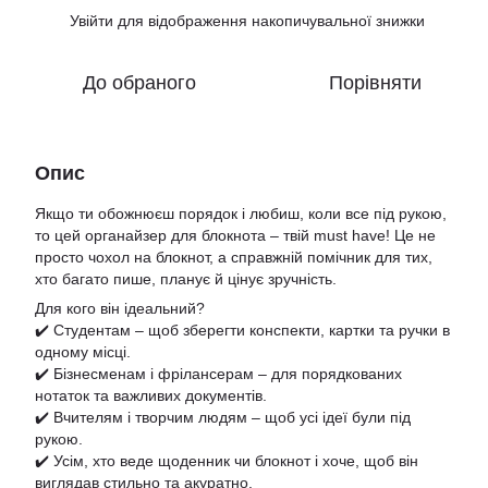
Увійти
для відображення накопичувальної знижки
%
До обраного
Порівняти
Опис
Якщо ти обожнюєш порядок і любиш, коли все під рукою,
то цей органайзер для блокнота – твій must have! Це не
просто чохол на блокнот, а справжній помічник для тих,
хто багато пише, планує й цінує зручність.
Для кого він ідеальний?
✔️ Студентам – щоб зберегти конспекти, картки та ручки в
одному місці.
✔️ Бізнесменам і фрілансерам – для порядкованих
нотаток та важливих документів.
✔️ Вчителям і творчим людям – щоб усі ідеї були під
рукою.
✔️ Усім, хто веде щоденник чи блокнот і хоче, щоб він
виглядав стильно та акуратно.