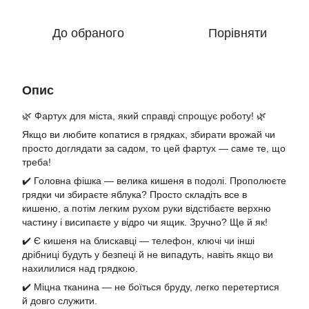
До обраного
Порівняти
Опис
🌿 Фартух для міста, який справді спрощує роботу! 🌿
Якщо ви любите копатися в грядках, збирати врожай чи
просто доглядати за садом, то цей фартух — саме те, що
треба!
✔️ Головна фішка — велика кишеня в подолі. Прополюєте
грядки чи збираєте яблука? Просто складіть все в
кишеню, а потім легким рухом руки відстібаєте верхню
частину і висипаєте у відро чи ящик. Зручно? Ще й як!
✔️ Є кишеня на блискавці — телефон, ключі чи інші
дрібниці будуть у безпеці й не випадуть, навіть якщо ви
нахилилися над грядкою.
✔️ Міцна тканина — не боїться бруду, легко перетертися
й довго служити.