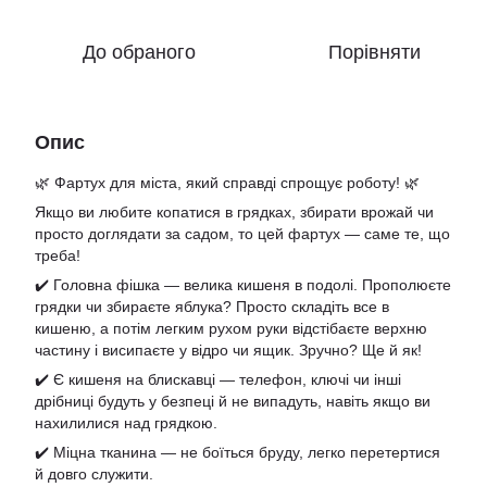
До обраного
Порівняти
Опис
🌿 Фартух для міста, який справді спрощує роботу! 🌿
Якщо ви любите копатися в грядках, збирати врожай чи
просто доглядати за садом, то цей фартух — саме те, що
треба!
✔️ Головна фішка — велика кишеня в подолі. Прополюєте
грядки чи збираєте яблука? Просто складіть все в
кишеню, а потім легким рухом руки відстібаєте верхню
частину і висипаєте у відро чи ящик. Зручно? Ще й як!
✔️ Є кишеня на блискавці — телефон, ключі чи інші
дрібниці будуть у безпеці й не випадуть, навіть якщо ви
нахилилися над грядкою.
✔️ Міцна тканина — не боїться бруду, легко перетертися
й довго служити.