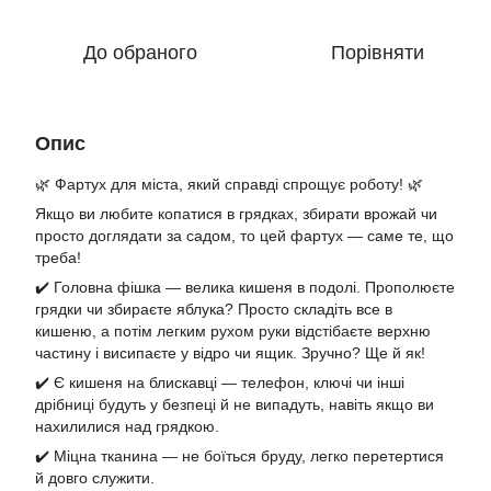
До обраного
Порівняти
Опис
🌿 Фартух для міста, який справді спрощує роботу! 🌿
Якщо ви любите копатися в грядках, збирати врожай чи
просто доглядати за садом, то цей фартух — саме те, що
треба!
✔️ Головна фішка — велика кишеня в подолі. Прополюєте
грядки чи збираєте яблука? Просто складіть все в
кишеню, а потім легким рухом руки відстібаєте верхню
частину і висипаєте у відро чи ящик. Зручно? Ще й як!
✔️ Є кишеня на блискавці — телефон, ключі чи інші
дрібниці будуть у безпеці й не випадуть, навіть якщо ви
нахилилися над грядкою.
✔️ Міцна тканина — не боїться бруду, легко перетертися
й довго служити.