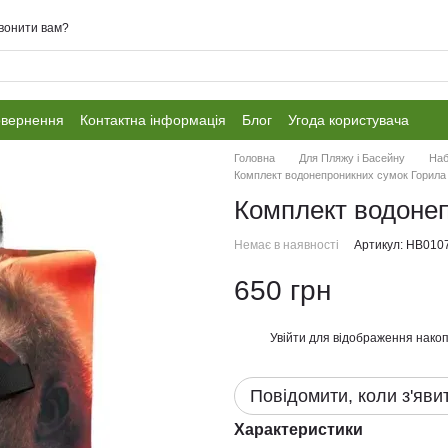
вонити вам?
овернення
Контактна інформація
Блог
Угода користувача
Головна
Для Пляжу і Басейну
Наб
Комплект водонепроникних сумок Горила
Комплект водоне
Немає в наявності
Артикул: НВ010
650 грн
Увійти
для відображення накоп
%
Повідомити, коли з'яви
Характеристики