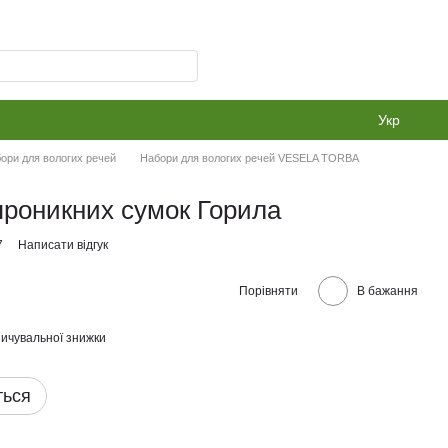
Укр
ори для вологих речей
Набори для вологих речей VESELA TORBA
проникних сумок Горила
7
Написати відгук
Порівняти
В бажання
ичувальної знижки
ться