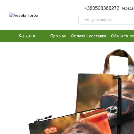
Перейти до основного контенту
+380508366272
Передз
Каталог
Про нас
Оплата і доставка
Обмін та п