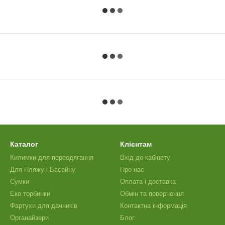
Каталог
Клієнтам
Килимки для переодягання
Вхід до кабінету
Для Пляжу і Басейну
Про нас
Сумки
Оплата і доставка
Еко торбинки
Обмін та повернення
Фартухи для дачників
Контактна інформація
Органайзери
Блог