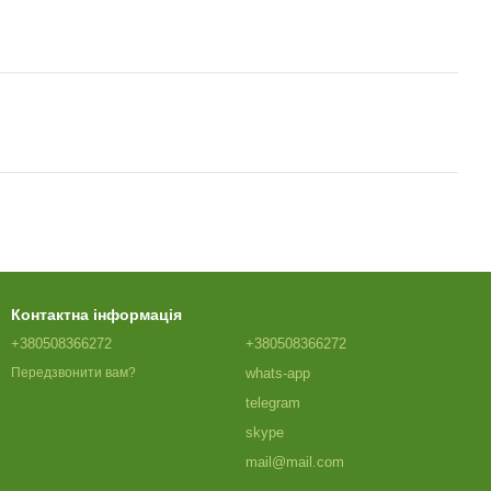
Контактна інформація
+380508366272
+380508366272
whats-app
Передзвонити вам?
telegram
skype
mail@mail.com