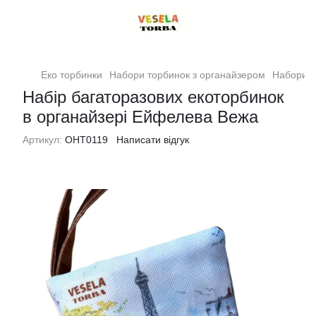
Еко торбинки
Набори торбинок з органайзером
Набори т
Набір багаторазових екоторбинок
в органайзері Ейфелева Вежа
Артикул:
ОНТ0119
Написати відгук