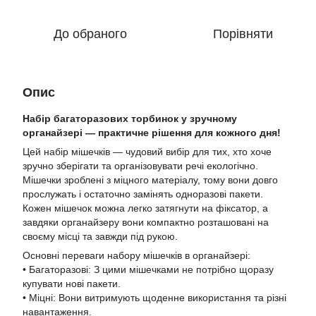
До обраного
Порівняти
Опис
Набір багаторазових торбинок у зручному
органайзері — практичне рішення для кожного дня!
Цей набір мішечків — чудовий вибір для тих, хто хоче
зручно зберігати та організовувати речі екологічно.
Мішечки зроблені з міцного матеріалу, тому вони довго
прослужать і остаточно замінять одноразові пакети.
Кожен мішечок можна легко затягнути на фіксатор, а
завдяки органайзеру вони компактно розташовані на
своєму місці та завжди під рукою.
Основні переваги набору мішечків в органайзері:
• Багаторазові: З цими мішечками не потрібно щоразу
купувати нові пакети.
• Міцні: Вони витримують щоденне використання та різні
навантаження.