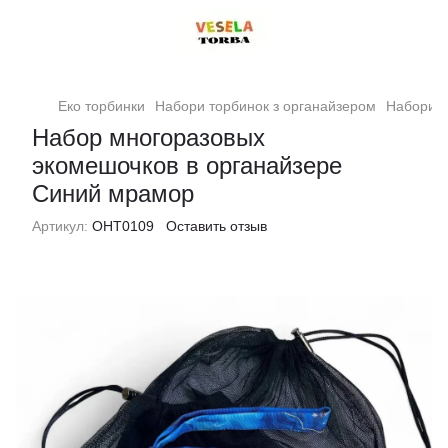
Еко торбинки
Набори торбинок з органайзером
Набори т
Набор многоразовых
экомешочков в органайзере
Синий мрамор
Артикул:
ОНТ0109
Оставить отзыв