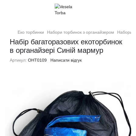
Еко торбинки
Набори торбинок з органайзером
Набори т
Набір багаторазових екоторбинок
в органайзері Синій мармур
Артикул:
ОНТ0109
Написати відгук