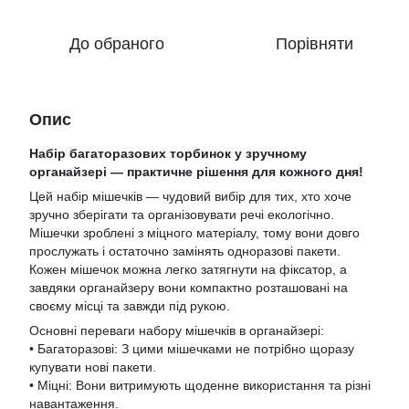
До обраного
Порівняти
Опис
Набір багаторазових торбинок у зручному
органайзері — практичне рішення для кожного дня!
Цей набір мішечків — чудовий вибір для тих, хто хоче
зручно зберігати та організовувати речі екологічно.
Мішечки зроблені з міцного матеріалу, тому вони довго
прослужать і остаточно замінять одноразові пакети.
Кожен мішечок можна легко затягнути на фіксатор, а
завдяки органайзеру вони компактно розташовані на
своєму місці та завжди під рукою.
Основні переваги набору мішечків в органайзері:
• Багаторазові: З цими мішечками не потрібно щоразу
купувати нові пакети.
• Міцні: Вони витримують щоденне використання та різні
навантаження.