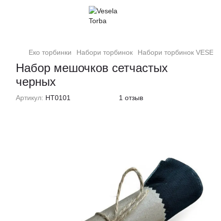
Еко торбинки
Набори торбинок
Набори торбинок VESEL
Набор мешочков сетчастых
черных
Артикул:
НТ0101
1 отзыв