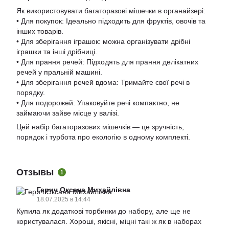
Як використовувати багаторазові мішечки в органайзері:
• Для покупок: Ідеально підходить для фруктів, овочів та
інших товарів.
• Для зберігання іграшок: можна організувати дрібні
іграшки та інші дрібниці.
• Для прання речей: Підходять для прання делікатних
речей у пральній машині.
• Для зберігання речей вдома: Тримайте свої речі в
порядку.
• Для подорожей: Упаковуйте речі компактно, не
займаючи зайве місце у валізі.
Цей набір багаторазових мішечків — це зручність,
порядок і турбота про екологію в одному комплекті.
Отзывы
1
Герич Оксана Михайлівна
18.07.2025 в 14:44
Купила як додаткові торбинки до набору, але ще не
користувалася. Хороші, якісні, міцні такі ж як в наборах