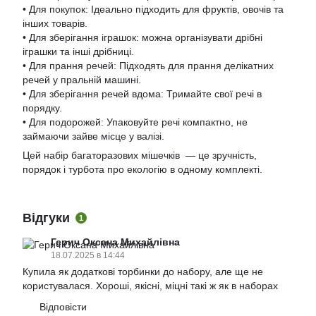
• Для покупок: Ідеально підходить для фруктів, овочів та
інших товарів.
• Для зберігання іграшок: можна організувати дрібні
іграшки та інші дрібниці.
• Для прання речей: Підходять для прання делікатних
речей у пральній машині.
• Для зберігання речей вдома: Тримайте свої речі в
порядку.
• Для подорожей: Упаковуйте речі компактно, не
займаючи зайве місце у валізі.
Цей набір багаторазових мішечків — це зручність,
порядок і турбота про екологію в одному комплекті.
Відгуки
1
Герич Оксана Михайлівна
18.07.2025 в 14:44
Купила як додаткові торбинки до набору, але ще не
користувалася. Хороші, якісні, міцні такі ж як в наборах
Відповісти