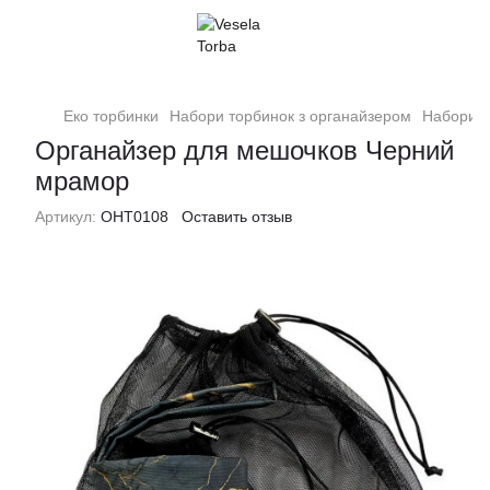
Еко торбинки
Набори торбинок з органайзером
Набори т
Органайзер для мешочков Черний
мрамор
Артикул:
ОНТ0108
Оставить отзыв