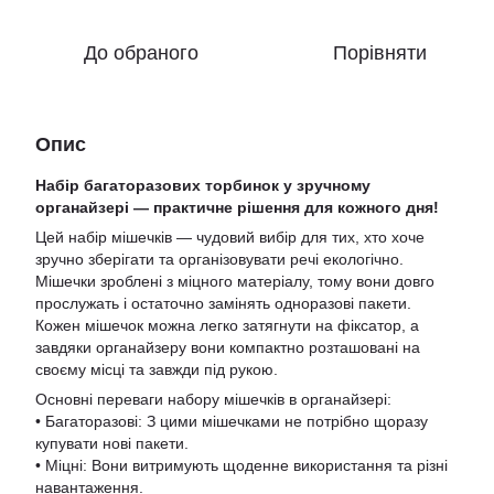
До обраного
Порівняти
Опис
Набір багаторазових торбинок у зручному
органайзері — практичне рішення для кожного дня!
Цей набір мішечків — чудовий вибір для тих, хто хоче
зручно зберігати та організовувати речі екологічно.
Мішечки зроблені з міцного матеріалу, тому вони довго
прослужать і остаточно замінять одноразові пакети.
Кожен мішечок можна легко затягнути на фіксатор, а
завдяки органайзеру вони компактно розташовані на
своєму місці та завжди під рукою.
Основні переваги набору мішечків в органайзері:
• Багаторазові: З цими мішечками не потрібно щоразу
купувати нові пакети.
• Міцні: Вони витримують щоденне використання та різні
навантаження.