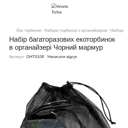
Еко торбинки
Набори торбинок з органайзером
Набори т
Набір багаторазових екоторбинок
в органайзері Чорний мармур
Артикул:
ОНТ0108
Написати відгук