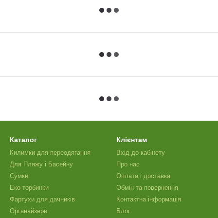
Каталог
Клієнтам
Килимки для переодягання
Вхід до кабінету
Для Пляжу і Басейну
Про нас
Сумки
Оплата і доставка
Еко торбинки
Обмін та повернення
Фартухи для дачників
Контактна інформація
Органайзери
Блог