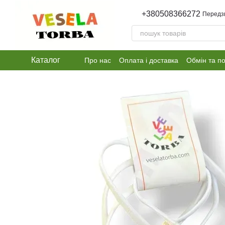
Перейти до основного контенту
+380508366272
Передз
Каталог
Про нас
Оплата і доставка
Обмін та п