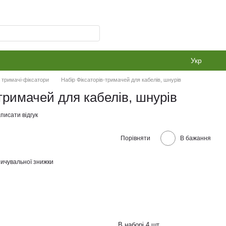
Укр
в тримачі-фіксатори
Набір Фіксаторів-тримачей для кабелів, шнурів
тримачей для кабелів, шнурів
писати відгук
Порівняти
В бажання
ичувальної знижки
В наборі 4 шт