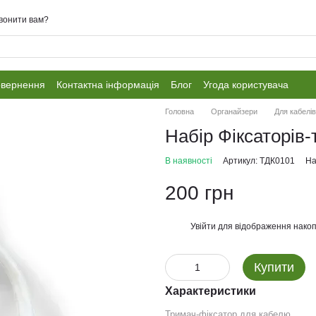
вонити вам?
овернення
Контактна інформація
Блог
Угода користувача
Головна
Органайзери
Для кабелі
Набір Фіксаторів-
В наявності
Артикул: ТДК0101
На
200 грн
Увійти
для відображення накоп
%
Купити
Характеристики
Тримач-фіксатор для кабелю