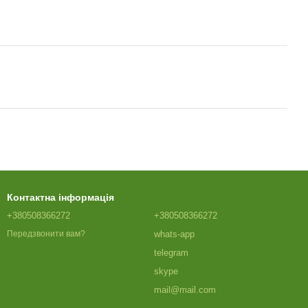
Контактна інформація
+380508366272
+380508366272
whats-app
Передзвонити вам?
telegram
skype
mail@mail.com