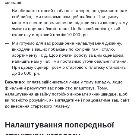
сценарії:
Ви обираєте готовий шаблон із
галереї
, повідомляєте нам
свій вибір, і ми вмикаємо вам цей шаблон. При цьому
можемо внести невеликі зміни: підкоригувати колірну гаму,
змінити порядок блоків тощо. Це базовий варіант, який
входить у стартовий платіж 10 000 грн.
Ми готуємо для вас розширене налаштування дизайну,
виходячи з ваших побажань по колірній гамі, стилю,
асортименту і т. д. Щоб почати роботу за цим сценарієм,
напишіть нам у чат, і ми поставимо уточнювальні питання.
При цьому сценарії розмір стартового платежу становить
до 15 000 грн.
Важливо:
оплата здійснюється лише у тому випадку, якщо
фінальний результат вас повністю влаштовує. Тому,
налаштування дизайну потрібно виконати якнайшвидше, щоб
ви повністю розуміли, як виглядатиме і працюватиме ваш сайт
до внесення стартового платежу.
Налаштування попередньої