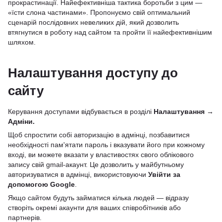
прокрастинації. Найефективніша тактика боротьби з цим —
«їсти слона частинами». Пропонуємо свій оптимальний
сценарій послідовних невеликих дій, який дозволить
втягнутися в роботу над сайтом та пройти її найефективнішим
шляхом.
Налаштування доступу до
сайту
Керування доступами відбувається в розділі
Налаштування →
Адміни.
Щоб спростити собі авторизацію в адмінці, позбавитися
необхідності пам'ятати пароль і вказувати його при кожному
вході, ви можете вказати у властивостях свого облікового
запису свій gmail-акаунт. Це дозволить у майбутньому
авторизуватися в адмінці, використовуючи
Увійти за
допомогою Google
.
Якщо сайтом будуть займатися кілька людей — відразу
створіть окремі акаунти для ваших співробітників або
партнерів.